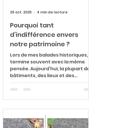
29 oct. 2025
4 min de lecture
Pourquoi tant
d’indifférence envers
notre patrimoine ?
Lors de mes balades historiques, je
termine souvent avec la même
pensée. Aujourd’hui, la plupart des
bâtiments, des lieux et des
histoires évoqués au fil de nos
promenades ont disparu ou ne
sont plus visibles. Pourtant, nous
avons encore la possibilité de les
faire revivre : en nous y
intéressant, en partageant leurs
récits et en racontant à d’autres