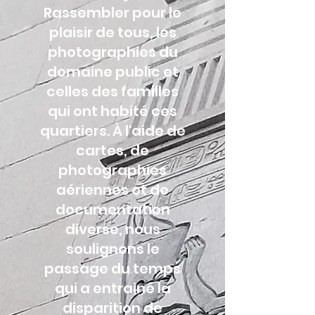
Rassembler pour le
plaisir de tous, les
photographies du
domaine public et
celles des familles
qui ont habité ces
quartiers. À l'aide de
cartes, de
photographies
aériennes et de
documentation
diverse, nous
soulignons le
passage du temps
qui a entrainé la
disparition de