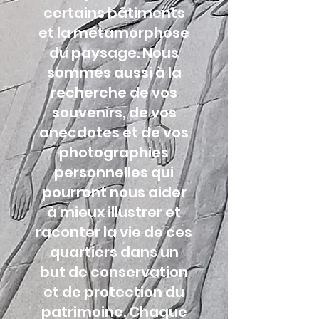
certains bâtiments
et la métamorphose
du paysage. Nous
sommes aussi à la
recherche de vos
souvenirs, de vos
anecdotes et de vos
photographies
personnelles qui
pourront nous aider
à mieux illustrer et
raconter la vie de ces
quartiers dans un
but de conservation
et de protection du
patrimoine. Chaque