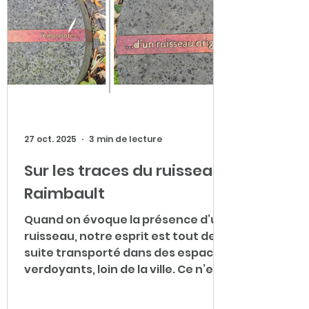
ce que nous avons découvert.
Cette idée s’applique aussi aux
êtres humains que nous avons
aimés : ils cessent véritablement
d’e
27 oct. 2025
3 min de lecture
Sur les traces du ruisseau
Raimbault
Quand on évoque la présence d’un
ruisseau, notre esprit est tout de
suite transporté dans des espaces
verdoyants, loin de la ville. Ce n’est
un secret pour personne qu’à
Montréal, comme ailleurs sur le