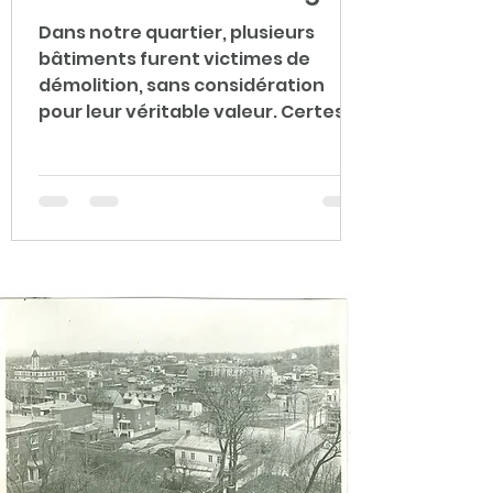
Dans notre quartier, plusieurs
bâtiments furent victimes de
démolition, sans considération
pour leur véritable valeur. Certes, il
ne s’agissait pas tous de bâtiments
possédant une valeur patrimoniale
élevée, mais chacun racontait une
histoire, témoin du temps qui
passe, et cette valeur se voyait
amplifiée par ce simple qualificatif.
Certains citoyens les voyaient
comme des bâtiments vétustes et
sans intérêt, tandis que des
spéculateurs y voyaient
l’opportunité de développer d