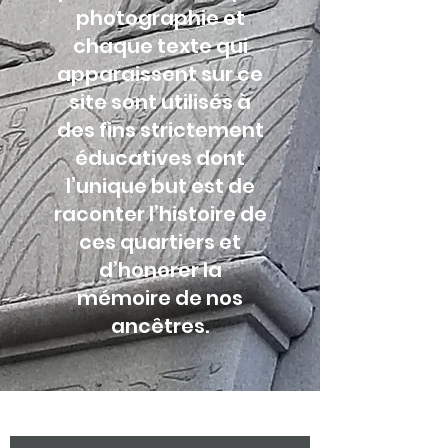
photographie et
chaque texte qui
apparaissent sur ce
site sont utilisés à
des fins strictement
éducatives dont
l’unique but est de
raconter l’histoire de
ces quartiers et
d’honorer la
mémoire de nos
ancêtres.