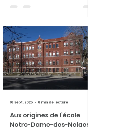
territoire, on retrouvait jadis
plusieurs ruisseaux.
Malheureusement, aujourd’hui en
2025, très peu de ces cours d’eau
sont encore visibles dans le
paysage urbain. Pourtant, il est
encore possible d’en voir et d’en
entendre certains, comme le
ruisseau Raimbault. Ce cours d’ea
16 sept. 2025
6 min de lecture
Aux origines de l’école
Notre-Dame-des-Neiges