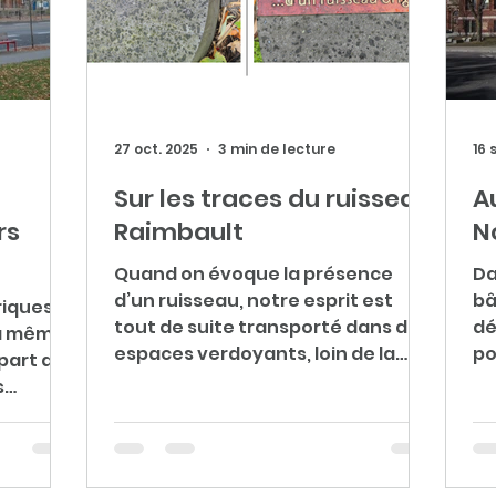
27 oct. 2025
3 min de lecture
16 
Sur les traces du ruisseau
A
rs
Raimbault
N
Quand on évoque la présence
Da
d’un ruisseau, notre esprit est
bâ
riques,
tout de suite transporté dans des
dé
la même
espaces verdoyants, loin de la
po
upart des
ville. Ce n’est un secret pour
il
s
personne qu’à Montréal, comme
bâ
 nos
ailleurs sur le territoire, on
pa
ou ne
retrouvait jadis plusieurs
ra
t, nous
ruisseaux. Malheureusement,
te
 de les