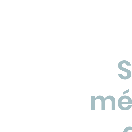
faire revivre : en nous y
intéressant, en partagean
récits et en racontant à d
ce que nous avons découv
Cette idée s’applique auss
êtres humains que nous 
aimés : ils cessent vérita
S
d’e
mé