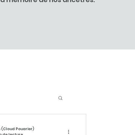
 (Cloud Pouarier)
n de lecture