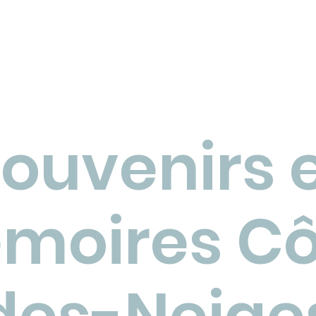
aujourd’hui en 2025, très peu de
se
ces cours d’eau sont encore
qu
t leurs
visibles dans le paysage urbain.
vo
’autres
Pourtant, il est encore possible
vé
ert.
d’en voir et d’en entendre
qu
i aux
certains, comme le ruisseau
l’
avons
Raimbault. Ce cours d’ea
blement
ouvenirs 
moires Cô