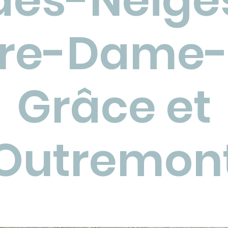
des-Neige
tre-Dame-
Grâce et
Outremon