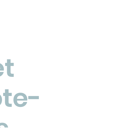
 voyait amplifiée par ce simple
alificatif. Certains citoyens les
yaient comme des bâtiments
tustes et sans intérêt, tandis
e des spéculateurs y voyaient
opportunité de développer d
et
te-