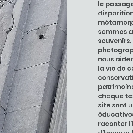
le passage
disparitio
métamorp
sommes au
souvenirs,
photograph
nous aider
la vie de 
conservati
patrimoin
chaque tex
site sont u
éducatives
raconter l’
d’honorer 