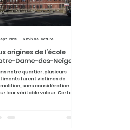
sept. 2025
6 min de lecture
ux origines de l’école
otre-Dame-des-Neiges
ns notre quartier, plusieurs
timents furent victimes de
molition, sans considération
ur leur véritable valeur. Certes,
 ne s’agissait pas tous de
timents possédant une valeur
trimoniale élevée, mais chacun
contait une histoire, témoin du
mps qui passe, et cette valeur