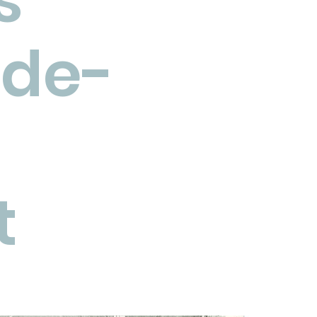
s
de-
t