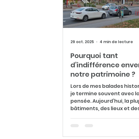
29 oct. 2025
4 min de lecture
Pourquoi tant
d’indifférence enve
notre patrimoine ?
Lors de mes balades histo
je termine souvent avec 
pensée. Aujourd’hui, la pl
bâtiments, des lieux et de
histoires évoqués au fil de
promenades ont disparu 
sont plus visibles. Pourtan
avons encore la possibilité