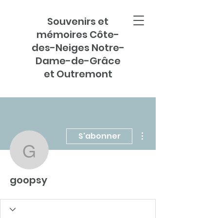
Souvenirs et
mémoires Côte-
des-Neiges Notre-
Dame-de-Grâce
et Outremont
Plus d'actions
S'abonner
goopsy
goopsy