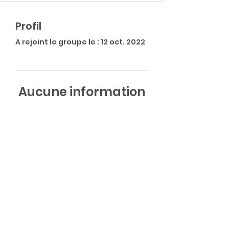
Profil
A rejoint le groupe le : 12 oct. 2022
Aucune information
Lorsque ce membre ajoutera
des informations sur lui-
même, vous les verrez ici.
souvenirsetmemoires@mail.com
©2021 Souvenirs et mémoires