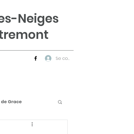
es-Neiges
tremont
Se connecter
 de Grace