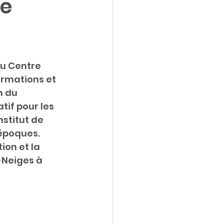
de
du Centre 
ormations et 
n du 
if pour les 
stitut de 
 époques. 
ion et la 
-Neiges à 