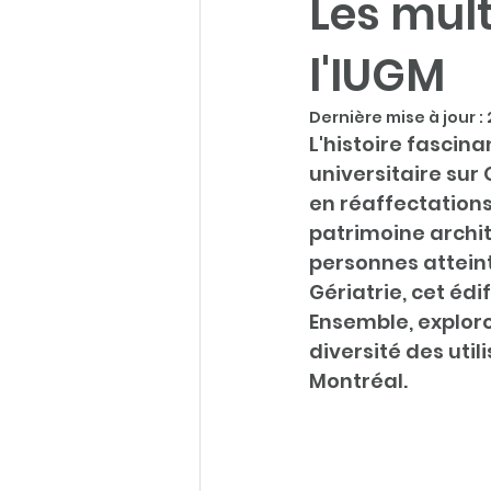
Les mult
l'IUGM
Dernière mise à jour :
L'histoire fascina
universitaire sur
en réaffectations,
patrimoine archit
personnes atteinte
Gériatrie, cet éd
Ensemble, exploron
diversité des uti
Montréal.