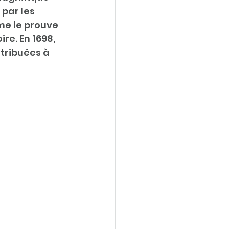
par les 
e le prouve 
re. En 1698, 
tribuées à 