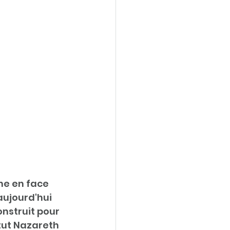
e en face 
aujourd'hui 
onstruit pour 
itut Nazareth 