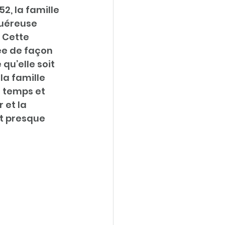
52, la famille 
quéreuse 
 Cette 
e de façon 
qu’elle soit 
a famille 
a temps et 
 et la 
t presque 