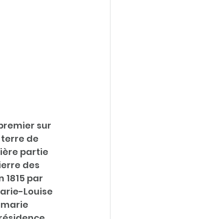
premier sur 
 terre de 
ière partie 
ierre des 
 1815 par 
Marie-Louise 
 marie 
 résidence 