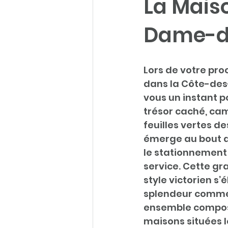
La Mais
Dame-de
Lors de votre pro
dans la Côte-des
vous un instant p
trésor caché, cam
feuilles vertes de
émerge au bout de
le stationnement
service. Cette g
style victorien s’
splendeur comme 
ensemble compos
maisons situées l