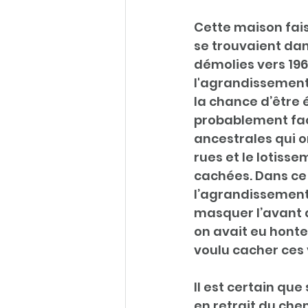
Cette maison fais
se trouvaient dan
démolies vers 196
l'agrandissement
la chance d’être 
probablement fac
ancestrales qui o
rues et le lotisse
cachées. Dans ce 
l’agrandissement 
masquer l’avant d
on avait eu honte
voulu cacher ces 
Il est certain qu
en retrait du che