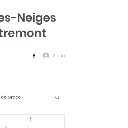
es-Neiges
tremont
Se connecter
 de Grace