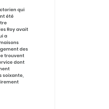
ctorien qui 
nt été 
tre 
es Roy avait 
i a 
 maisons 
nagement des 
se trouvent 
rvice dont 
ment 
 soixante, 
airement 