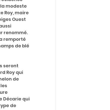
 la modeste 
e Roy, maire 
iges Ouest 
aussi 
eur renommé. 
 a remporté 
hamps de blé 
s seront 
rd Roy qui 
melon de 
les 
ure 
e Décarie qui 
type de 