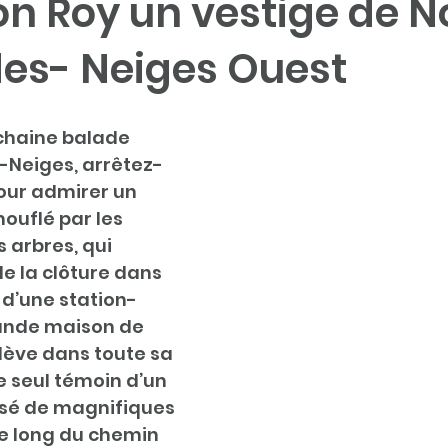
on Roy un vestige de N
s- Neiges Ouest
chaine balade 
-Neiges, arrêtez-
our admirer un 
ouflé par les 
s arbres, qui 
 la clôture dans 
 d’une station-
rande maison de 
élève dans toute sa 
seul témoin d’un 
é de magnifiques 
e long du chemin 