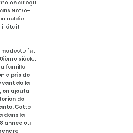
e melon a reçu 
dans Notre-
n oublie 
l était 
 modeste fut 
ième siècle. 
a famille 
 a pris de 
avant de la 
 on ajouta 
torien de 
nte. Cette 
 dans la 
48 année où 
rendre 