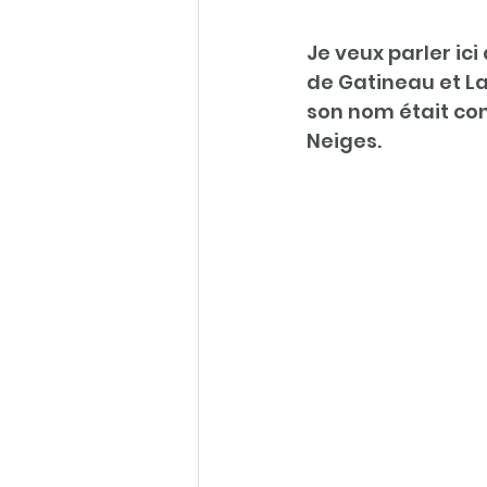
Je veux parler ic
de Gatineau et L
son nom était con
Neiges. 