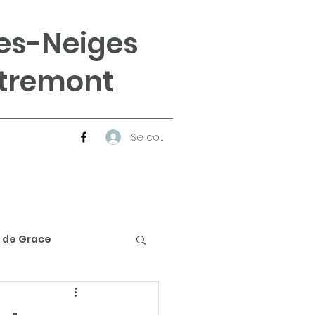
es-Neiges
tremont
Se connecter
 de Grace