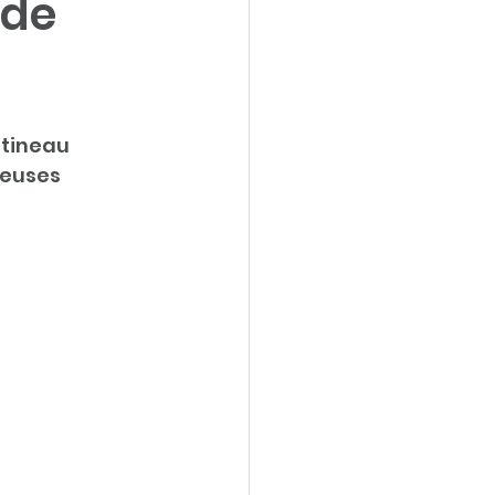
 de
tineau 
reuses 