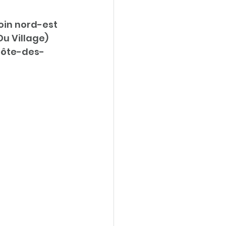
oin nord-est 
u Village) 
 Côte-des-