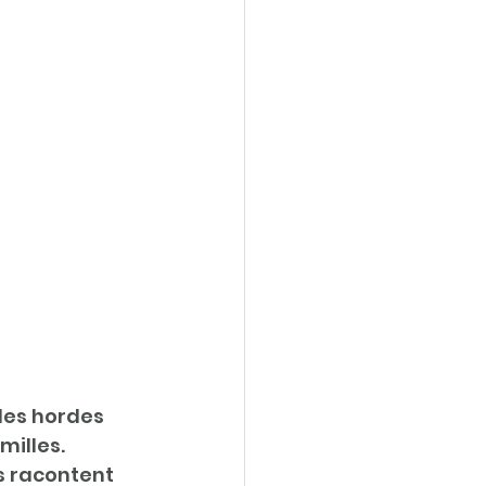
des hordes 
illes. 
s racontent 